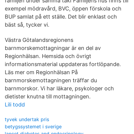
familjen under samma takI Familjens hus finns till
exempel mödravård, BVC, öppen förskola och
BUP samlat på ett ställe. Det blir enklast och
bäst så, tycker vi.
Västra Götalandsregionens
barnmorskemottagningar är en del av
Regionhälsan. Hemsida och övrigt
informationsmaterial uppdateras fortlöpande.
Läs mer om Regionhälsan På
barnmorskemottagningen träffar du
barnmorskor. Vi har läkare, psykologer och
dietister knutna till mottagningen.
Lili todd
tyvek undertak pris
betygssystemet i sverige
lancet diabetes and endocrinology