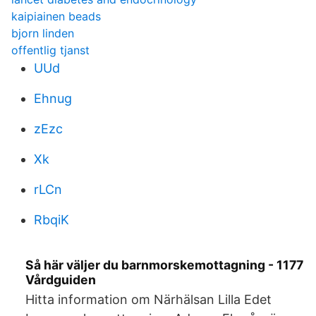
kaipiainen beads
bjorn linden
offentlig tjanst
UUd
Ehnug
zEzc
Xk
rLCn
RbqiK
Så här väljer du barnmorskemottagning - 1177
Vårdguiden
Hitta information om Närhälsan Lilla Edet