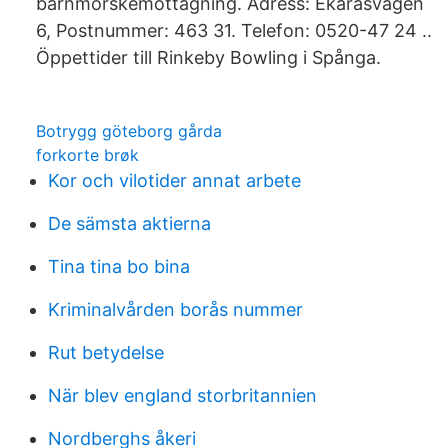
barnmorskemottagning. Adress: Ekaråsvägen
6, Postnummer: 463 31. Telefon: 0520-47 24 ..
Öppettider till Rinkeby Bowling i Spånga.
Botrygg göteborg gårda
forkorte brøk
Kor och vilotider annat arbete
De sämsta aktierna
Tina tina bo bina
Kriminalvården borås nummer
Rut betydelse
När blev england storbritannien
Nordberghs åkeri