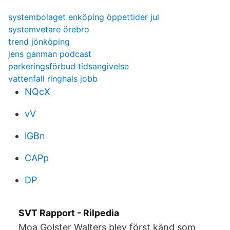
systembolaget enköping öppettider jul
systemvetare örebro
trend jönköping
jens ganman podcast
parkeringsförbud tidsangivelse
vattenfall ringhals jobb
NQcX
vV
lGBn
CAPp
DP
SVT Rapport - Rilpedia
Moa Golster Walters blev först känd som