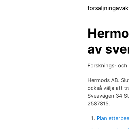
forsaljningava
Hermod
av sve
Forsknings- och 
Hermods AB. Slu
också välja att t
Sveavägen 34 St
2587815.
Plan etterbe