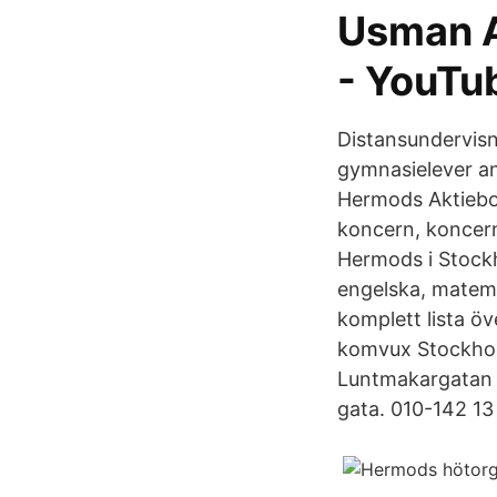
Usman A
- YouTu
Distansundervisn
gymnasielever a
Hermods Aktiebol
koncern, koncer
Hermods i Stockh
engelska, matema
komplett lista öv
komvux Stockholm
Luntmakargatan 3
gata. 010-142 13