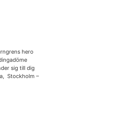
rngrens hero
övdingadöme
r sig till dig
ka, Stockholm –