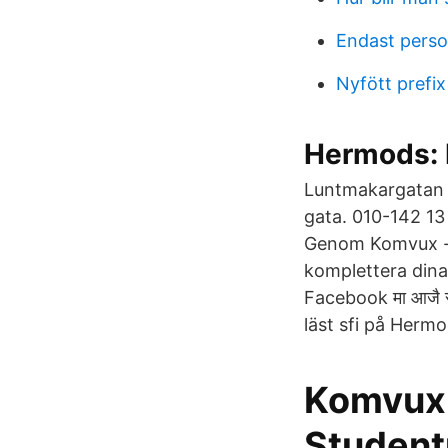
Endast perso
Nyfött prefix
Hermods: 
Luntmakargatan 3
gata. 010-142 13
Genom Komvux - 
komplettera dina
Facebook मा आजै सा
läst sfi på Herm
Komvuxu
Studen