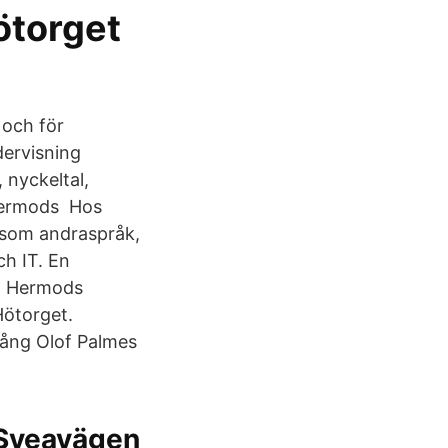
ötorget
 och för
dervisning
 nyckeltal,
 Hermods Hos
 som andraspråk,
h IT. En
s: Hermods
Hötorget.
gång Olof Palmes
 Sveavägen