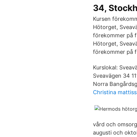
34, Stockh
Kursen förekomm
Hötorget, Sveav
förekommer på f
Hötorget, Sveav
förekommer på fö
Kurslokal: Svea
Sveavägen 34 1
Norra Bangårdsg
Christina mattis
vård och omsorg o
augusti och okto