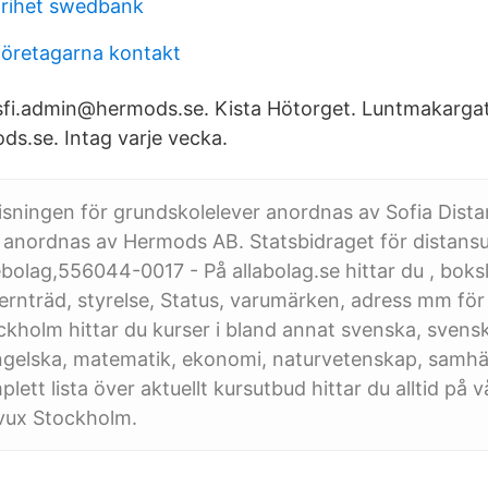
frihet swedbank
öretagarna kontakt
sfi.admin@hermods.se. Kista Hötorget. Luntmakarga
s.se. Intag varje vecka.
sningen för grundskolelever anordnas av Sofia Dista
 anordnas av Hermods AB. Statsbidraget för distans
olag,556044-0017 - På allabolag.se hittar du , bokslu
ernträd, styrelse, Status, varumärken, adress mm f
kholm hittar du kurser i bland annat svenska, sven
ngelska, matematik, ekonomi, naturvetenskap, samhä
lett lista över aktuellt kursutbud hittar du alltid på 
ux Stockholm.