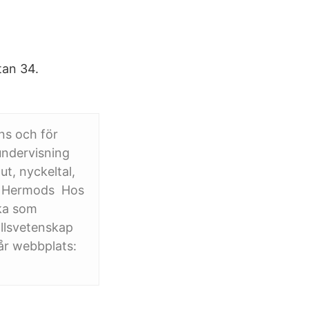
tan 34.
ns och för
undervisning
t, nyckeltal,
ör Hermods Hos
ska som
llsvetenskap
vår webbplats: