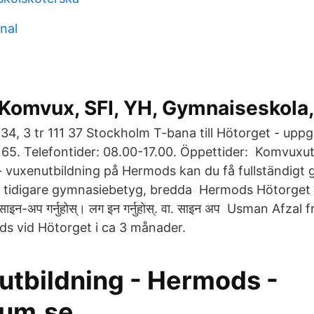
nal
Komvux, SFI, YH, Gymnaiseskola,
4, 3 tr 111 37 Stockholm T-bana till Hötorget - upp
 65. Telefontider: 08.00-17.00. Öppettider: Komvuxut
vuxenutbildning på Hermods kan du få fullständigt 
 tidigare gymnasiebetyg, bredda Hermods Hötorget सँ
इन-अप गर्नुहोस्। लग इन गर्नुहोस्. वा. साइन अप Usman Afzal
ods vid Hötorget i ca 3 månader.
tbildning - Hermods -
tum.se