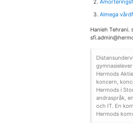
Amorterings
Almega vårdf
Hanieh Tehrani. 
sfi.admin@hermod
Distansundervi
gymnasielever
Hermods Aktieb
koncern, konc
Hermods i Stoc
andraspråk, e
och IT. En komp
Hermods komv