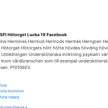
SFI Hötorget Lucka 19 Facebook
mine Hermines Hermod Hermods Hermès Herngren He
r Hötorget Hötorgets hött hötte hövdes hövding h
tbildningen Undersköterska inriktning psykiatri vände
ta inom vårdbranschen som till exempel undersköters
sen. P1010603.
anus
krona kommun
phire news
 skolsköterska