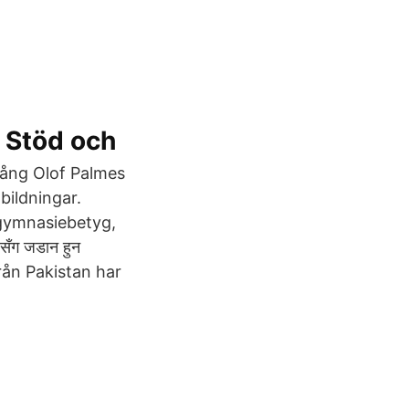
 Stöd och
gång Olof Palmes
bildningar.
gymnasiebetyg,
ग जडान हुन
 från Pakistan har