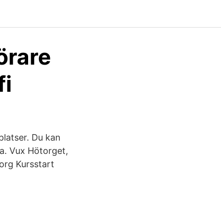
örare
fi
latser. Du kan
ma. Vux Hötorget,
org Kursstart