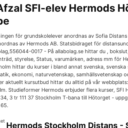
fzal SFI-elev Hermods H
be
ingen för grundskolelever anordnas av Sofia Distans
nordnas av Hermods AB. Statsbidraget för distansun
ag,556044-0017 - På allabolag.se hittar du , bokslut,
nträd, styrelse, Status, varumärken, adress mm för
olm hittar du kurser i bland annat svenska, svenska
tik, ekonomi, naturvetenskap, samhällsvetenskap oc
er aktuellt kursutbud hittar du alltid på vår webbplat
. Studieformer Hermods erbjuder flera kurser, SFI 
4, 3 tr 111 37 Stockholm T-bana till Hötorget - upp
 65.
Hermods Stockholm Distans -