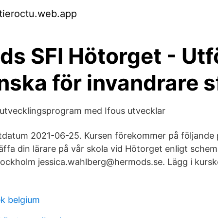
ktieroctu.web.app
s SFI Hötorget - Utf
nska för invandrare s
utvecklingsprogram med Ifous utvecklar
tdatum 2021-06-25. Kursen förekommer på följande p
räffa din lärare på vår skola vid Hötorget enligt sche
ockholm jessica.wahlberg@hermods.se. Lägg i kursk
ek belgium