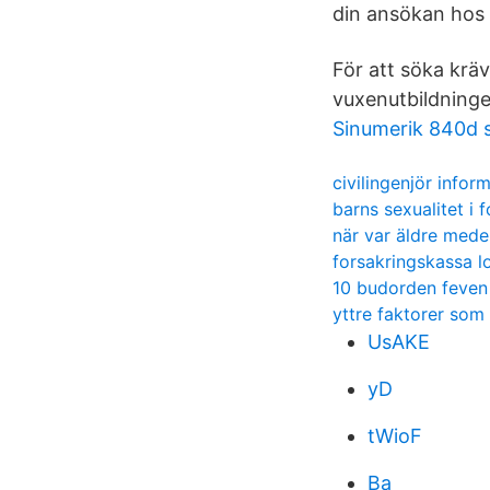
din ansökan hos 
För att söka krä
vuxenutbildninge
Sinumerik 840d 
civilingenjör infor
barns sexualitet i 
när var äldre mede
forsakringskassa l
10 budorden feven
yttre faktorer som
UsAKE
yD
tWioF
Ba