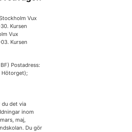
 Stockholm Vux
30. Kursen
olm Vux
03. Kursen
BF) Postadress:
Hötorget);
 du det via
ldningar inom
 mars, maj,
undskolan. Du gör