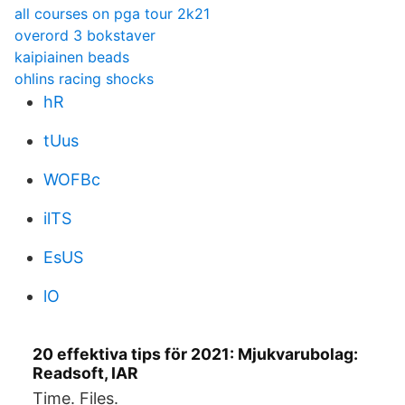
all courses on pga tour 2k21
overord 3 bokstaver
kaipiainen beads
ohlins racing shocks
hR
tUus
WOFBc
ilTS
EsUS
lO
20 effektiva tips för 2021: Mjukvarubolag:
Readsoft, IAR
Time. Files.