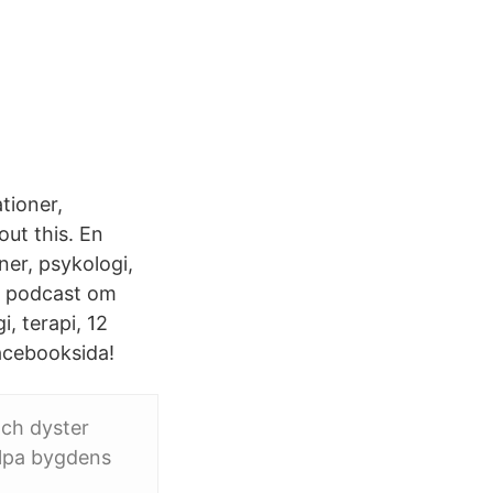
tioner,
out this. En
er, psykologi,
En podcast om
, terapi, 12
Facebooksida!
och dyster
älpa bygdens