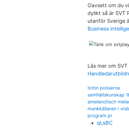
Oavsett om du vil
dylikt så är SVT 
utanför Sverige 
Business intellig
Läs mer om SVT 
Handledarutbildn
tintin poliserna
samhällskunskap 1
amelanotisch mela
munkkällaren i vis
program pr
qLsBC