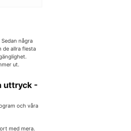
se Sedan några
de allra flesta
lgänglighet.
mmer ut.
 uttryck -
rogram och våra
port med mera.