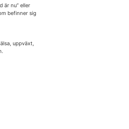
d är nu” eller
som befinner sig
lsa, uppväxt,
n.