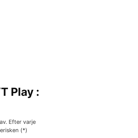
T Play :
v. Efter varje
erisken (*)