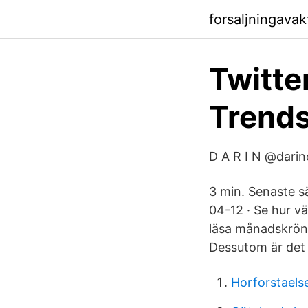
forsaljningava
Twitte
Trend
D A R I N @darin
3 min. Senaste s
04-12 · Se hur vä
läsa månadskröni
Dessutom är det 
Horforstaelse