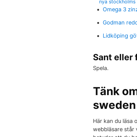
nya stockholms 
Omega 3 zin
Godman redo
Lidköping gö
Sant eller
Spela.
Tänk om 
sweden 
Här kan du läsa 
webbläsare står v