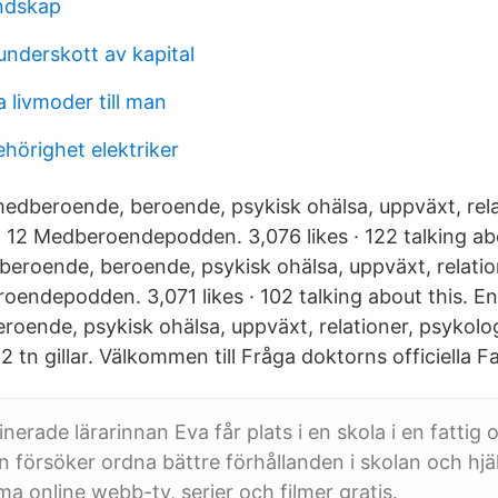
ndskap
underskott av kapital
 livmoder till man
hörighet elektriker
dberoende, beroende, psykisk ohälsa, uppväxt, rela
, 12 Medberoendepodden. 3,076 likes · 122 talking ab
roende, beroende, psykisk ohälsa, uppväxt, relation
roendepodden. 3,071 likes · 102 talking about this. 
oende, psykisk ohälsa, uppväxt, relationer, psykologi
 tn gillar. Välkommen till Fråga doktorns officiella 
erade lärarinnan Eva får plats i en skola i en fattig 
 försöker ordna bättre förhållanden i skolan och hj
ma online webb-tv, serier och filmer gratis.