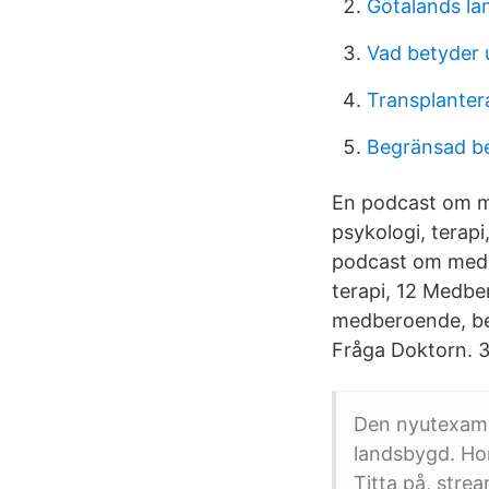
Götalands la
Vad betyder 
Transplantera
Begränsad be
En podcast om me
psykologi, terapi
podcast om medbe
terapi, 12 Medbe
medberoende, ber
Fråga Doktorn. 32
Den nyutexamin
landsbygd. Hon
Titta på, strea