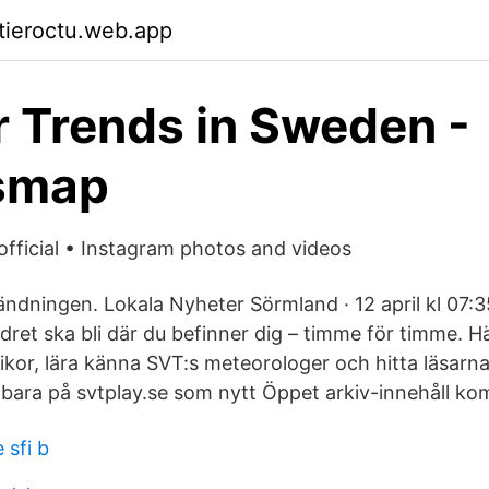
ktieroctu.web.app
r Trends in Sweden -
smap
official • Instagram photos and videos
ändningen. Lokala Nyheter Sörmland · 12 april kl 07:3
dret ska bli där du befinner dig – timme för timme. 
kor, lära känna SVT:s meteorologer och hitta läsarna
bara på svtplay.se som nytt Öppet arkiv-innehåll ko
 sfi b