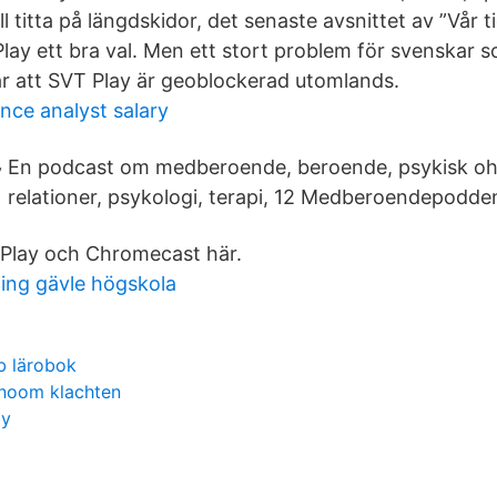
l titta på längdskidor, det senaste avsnittet av ”Vår ti
Play ett bra val. Men ett stort problem för svenskar 
är att SVT Play är geoblockerad utomlands.
ence analyst salary
En podcast om medberoende, beroende, psykisk ohä
relationer, psykologi, terapi, 12 Medberoendepodde
Play och Chromecast här.
ing gävle högskola
b lärobok
noom klachten
by