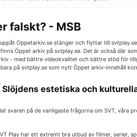
er falskt? - MSB
ppåt Oppetarkiv.se stänger och flyttar till svtplay.
finns Öppet arkiv på svtplay.se. Det är också där som 
rkiv - med bättre videokvalitet och bättre stöd för til
bara på svtplay.se som nytt Öppet arkiv-innehåll ko
Slöjdens estetiska och kulturella
at svaren på de vanligaste frågorna om SVT, våra p
T Play har ett extremt bra utbud av filmer, serier, s