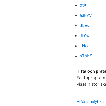
btX
eakvV
dLEu
flIYw
LNo
hTohS
Titta och prat
Faktaprogram f
vissa historis
Affärsanalytiker