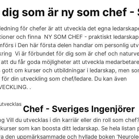
ll dig som är ny som chef -
dning för chefer är att utveckla det egna ledarskapet,
ioner och finna NY SOM CHEF - praktiskt ledarskap 
förs i Den här första delen handlar om personlig utv
ing Vi är förbundet för dig som är chef och naturve
så att du får goda möjligheter att utveckla medarbeta
s gott om kurser och utbildningar i ledarskap, men s
e för din utveckling som chef/ledare. Du kan även
CKLING. ​.
Chef - Sveriges Ingenjörer
 Vill du utvecklas i din karriär eller din roll som chef
 kurser som kan boosta ditt ledarskap. Se hela listan
iva den uppmärksammade och hyllade boken ‘Neurole