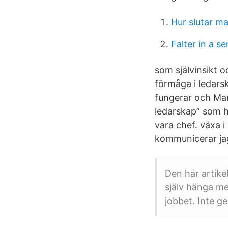
Hur slutar ma
Falter in a s
som självinsikt o
förmåga i ledars
fungerar och Man
ledarskap” som h
vara chef. växa i
kommunicerar ja
Den här artike
själv hänga me
jobbet. Inte g