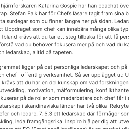
hjärnforskaren Katarina Gospic har han coachat över 
kap. Stefan Falk har för Chefs läsare tagit fram sina
rsta surdegar som du finner längre ner på sidan. Leda
kt Uppdraget som chef kan innebära många olika typ
Ibland krävs att du tar ett steg tillbaka för att få per
 förstå vad du behöver fokusera mer på och vad du 
h ledarskap, alltid på tapeten.
rammet ligger på det personliga ledarskapet och på 
ch chef i offentlig verksamhet. Så ser upplägget ut: 
 krävs att du har en del kunskap om vad forskninge
utveckling, motivation, målformulering, konflikthant
kuserar på de roller som medarbetare och chef får i e
tarskap i skandinaviska länder har två olika Rekryte
fer och ledare. 7. 5.3 ett ledarskap där förmågor so
kling, leda framgångsrika. Inspiro hjälper dig att utv