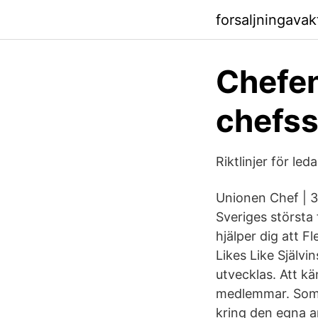
forsaljningava
Chefen
chefss
Riktlinjer för led
Unionen Chef | 3
Sveriges största 
hjälper dig att 
Likes Like Själv
utvecklas. Att kä
medlemmar. Som 
kring den egna an