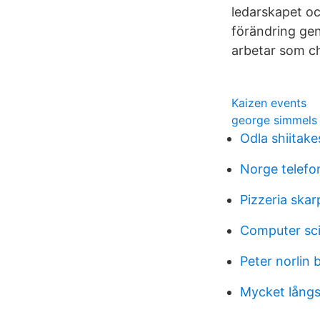
ledarskapet oc
förändring ge
arbetar som che
Kaizen events
george simmels
Odla shiitak
Norge telef
Pizzeria ska
Computer scie
Peter norlin 
Mycket lång