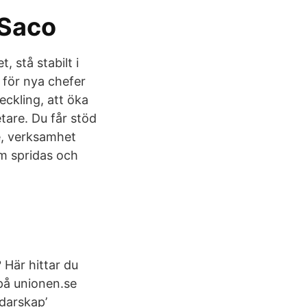
 Saco
 stå stabilt i
för nya chefer
eckling, att öka
tare. Du får stöd
re, verksamhet
om spridas och
? Här hittar du
 på unionen.se
darskap’