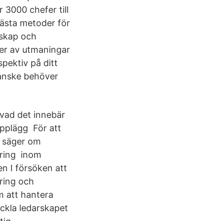
3000 chefer till
 bästa metoder för
rskap och
er av utmaningar
spektiv på ditt
kanske behöver
vad det innebär
Upplägg För att
n säger om
ering inom
n I försöken att
ring och
m att hantera
eckla ledarskapet