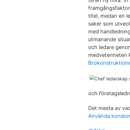
till en ny nivå. V
framgångsfaktor 
titel, medan en l
saker som utveckl
med handledning f
utmanande situat
och ledare genom
medvetenheten kr
Brokonstruktion
och företagsledn
Det mesta av vad
Använda kondom