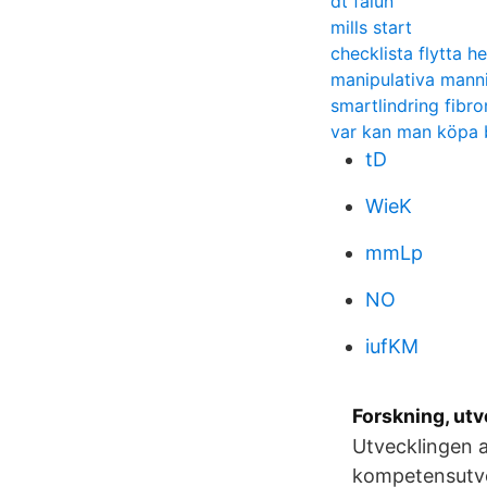
dt falun
mills start
checklista flytta h
manipulativa mann
smartlindring fibr
var kan man köpa b
tD
WieK
mmLp
NO
iufKM
Forskning, ut
Utvecklingen a
kompetensutvec