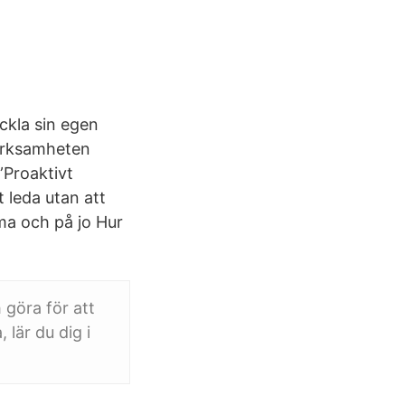
eckla sin egen
verksamheten
”Proaktivt
 leda utan att
mma och på jo Hur
göra för att
lär du dig i