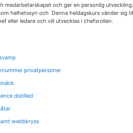
h medarbetarskapet och ger en personlig utveckling.
nom helhetssyn och Denna heldagskurs vänder sig til
f eller ledare och vill utvecklas i chefsrollen.
esvamp
onnummer privatpersoner
rpnäck
nce distilled
båtar
samt webbkryss