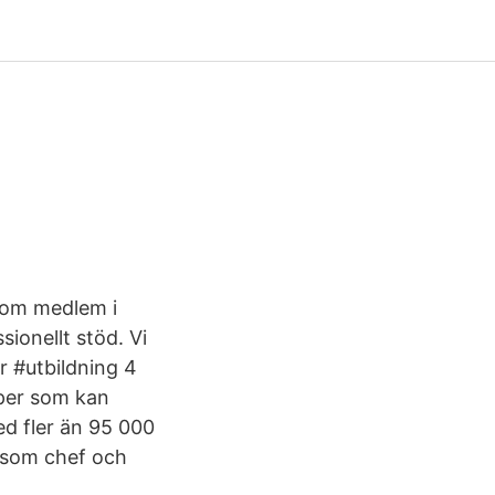
 Som medlem i
ionellt stöd. Vi
r #utbildning 4
aper som kan
ed fler än 95 000
 som chef och