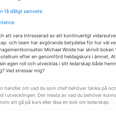
n få dåligt samvete
entence
ch att vara intresserad av att kontinuerligt vidareutv
kap. och team har avgörande betydelse för hur väl 
agementkonsulten Michael Wolde har skrivit boken 
otellrum efter en genomförd heldagskurs i ämnet, Att
 sin egen roll och utvecklas i sitt ledarskap både he
g? Vad stressar mig?
ln handlar om vad du som chef behöver tänka på och 
d i utvecklingen. Det mesta av vad du behöver kunna, 
enom att gå på kurs eller läsa en bok om ledarskap.