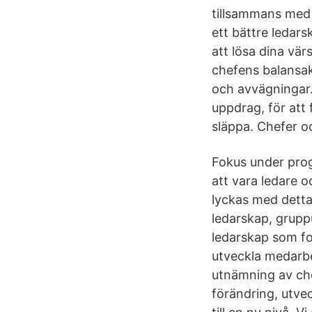
tillsammans med 
ett bättre ledars
att lösa dina vä
chefens balansa
och avvägningar. 
uppdrag, för att
släppa. Chefer oc
Fokus under prog
att vara ledare o
lyckas med detta
ledarskap, grupp
ledarskap som fo
utveckla medarbe
utnämning av che
förändring, utvec