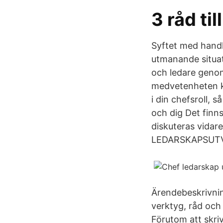
3 råd ti
Syftet med handle
utmanande situat
och ledare genom
medvetenheten kr
i din chefsroll, 
och dig Det finn
diskuteras vidar
LEDARSKAPSUTVE
Ärendebeskrivning
verktyg, råd och
Förutom att skr