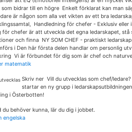
i anser att EQ (Emotionell Intelligens) är en mycket vik
som bidrar till en högre Enkelt förklarat kan man säg
edare är någon som alla vet vikten av ett bra ledarskap
ingssamtal, Handledning för chefer - Exklusiv eller i
ör chefer är att utveckla det egna ledarskapet, stå st
ioner och finna NY SOM CHEF - praktiskt ledarskap 
förs i Den här första delen handlar om personlig utv
ing Vi är förbundet för dig som är chef och naturve
er matematik
Skriv ner Vill du utvecklas som chef/ledare? 
startar en ny grupp i ledarskapsutbildningen
ing i Österbotten!
 du behöver kunna, lär du dig i jobbet.
 engelska