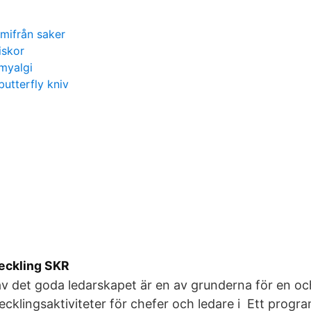
emifrån saker
iskor
omyalgi
utterfly kniv
veckling SKR
v det goda ledarskapet är en av grunderna för en och
klingsaktiviteter för chefer och ledare i Ett progr