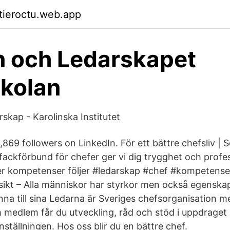
ktieroctu.web.app
 och Ledarskapet
kolan
arskap - Karolinska Institutet
,869 followers on LinkedIn. För ett bättre chefsliv |
fackförbund för chefer ger vi dig trygghet och profess
Fler kompetenser följer #ledarskap #chef #kompetense
insikt – Alla människor har styrkor men också egensk
nna till sina Ledarna är Sveriges chefsorganisation m
medlem får du utveckling, råd och stöd i uppdraget
ställningen. Hos oss blir du en bättre chef.