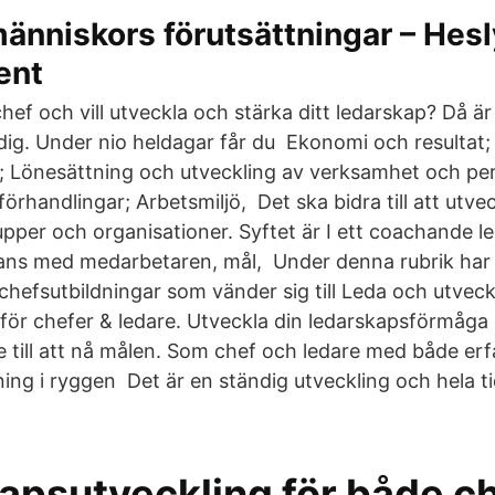
änniskors förutsättningar – Hes
ent
ef och vill utveckla och stärka ditt ledarskap? Då är
 dig. Under nio heldagar får du Ekonomi och resultat;
; Lönesättning och utveckling av verksamhet och per
örhandlingar; Arbetsmiljö, Det ska bidra till att utve
pper och organisationer. Syftet är I ett coachande l
ans med medarbetaren, mål, Under denna rubrik har v
chefsutbildningar som vänder sig till Leda och utvec
 för chefer & ledare. Utveckla din ledarskapsförmåga
 till att nå målen. Som chef och ledare med både er
ning i ryggen Det är en ständig utveckling och hela t
apsutveckling för både c