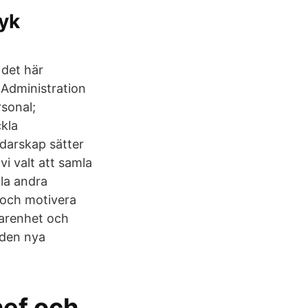
lyk
 det här
 Administration
sonal;
ckla
edarskap sätter
i valt att samla
kla andra
 och motivera
farenhet och
iden nya
hef och