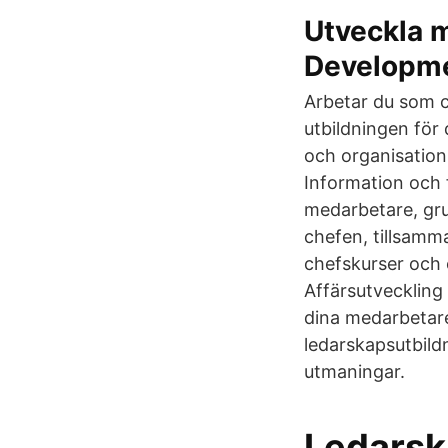
Utveckla m
Developm
Arbetar du som ch
utbildningen för
och organisation
Information och f
medarbetare, gru
chefen, tillsamm
chefskurser och 
Affärsutveckling
dina medarbetare
ledarskapsutbild
utmaningar.
Ledarsk